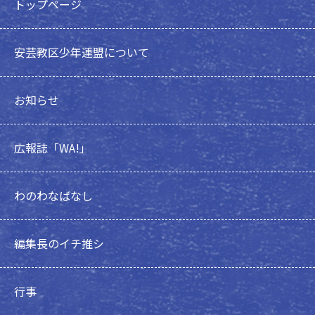
トップページ
安芸教区少年連盟について
お知らせ
広報誌「WA!」
わのわなばなし
編集長のイチ推シ
行事