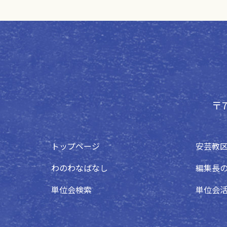
〒7
トップページ
安芸教
わのわなばなし
編集長
単位会検索
単位会