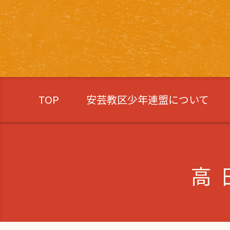
TOP
安芸教区少年連盟について
高