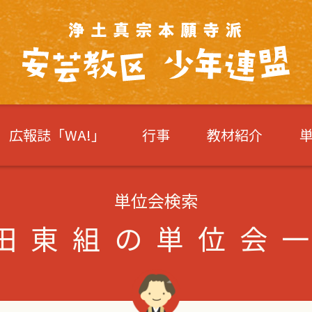
広報誌「WA!」
行事
教材紹介
単位会検索
田東組の単位会