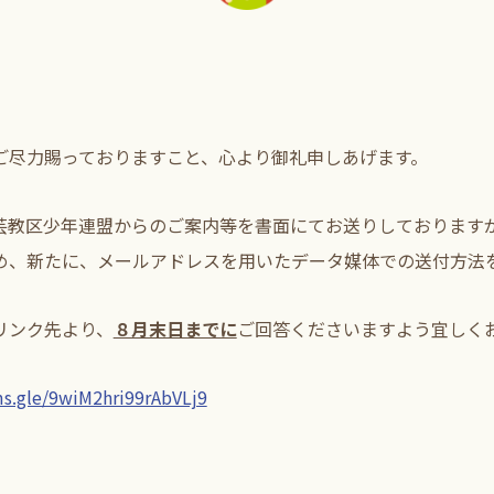
ご尽力賜っておりますこと、心より御礼申しあげます。
芸教区少年連盟からのご案内等を書面にてお送りしております
め、新たに、メールアドレスを用いたデータ媒体での送付方法
リンク先より、
８月末日までに
ご回答くださいますよう宜しく
ms.gle/9wiM2hri99rAbVLj9